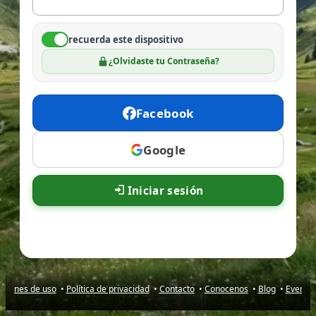
recuerda este dispositivo
¿Olvidaste tu Contraseña?
Facebook
Google
Iniciar sesión
iciones de uso
•
Política de privacidad
•
Contacto
•
Conocenos
•
Blog
•
Evento