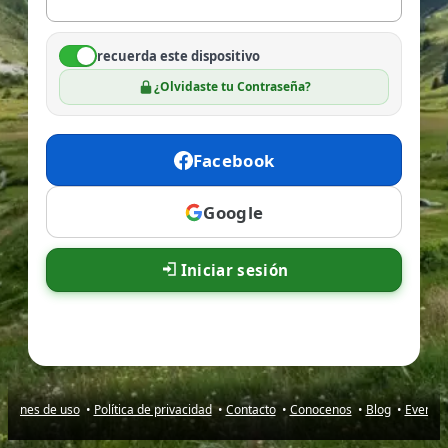
recuerda este dispositivo
¿Olvidaste tu Contraseña?
Facebook
Google
Iniciar sesión
iciones de uso
•
Política de privacidad
•
Contacto
•
Conocenos
•
Blog
•
Evento