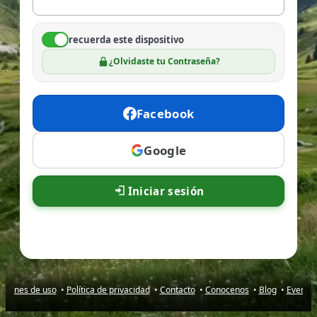
recuerda este dispositivo
¿Olvidaste tu Contraseña?
Facebook
Google
Iniciar sesión
iciones de uso
•
Política de privacidad
•
Contacto
•
Conocenos
•
Blog
•
Evento