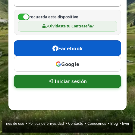
recuerda este dispositivo
¿Olvidaste tu Contraseña?
Facebook
Google
Iniciar sesión
iciones de uso
•
Política de privacidad
•
Contacto
•
Conocenos
•
Blog
•
Evento