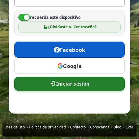
recuerda este dispositivo
¿Olvidaste tu Contraseña?
Facebook
Google
Iniciar sesión
iciones de uso
•
Política de privacidad
•
Contacto
•
Conocenos
•
Blog
•
Evento