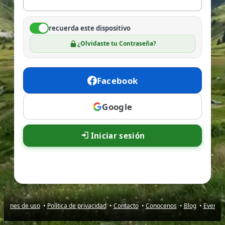
recuerda este dispositivo
¿Olvidaste tu Contraseña?
Facebook
Google
Iniciar sesión
iciones de uso
•
Política de privacidad
•
Contacto
•
Conocenos
•
Blog
•
Evento