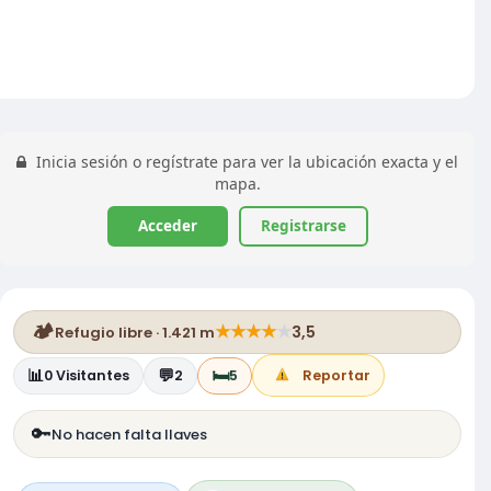
Inicia sesión o regístrate para ver la ubicación exacta y el
mapa.
Acceder
Registrarse
🏕️
★
★
★
★
★
3,5
Refugio libre · 1.421 m
📊
💬
🛏️
0
Visitantes
2
5
Reportar
🔑
No hacen falta llaves