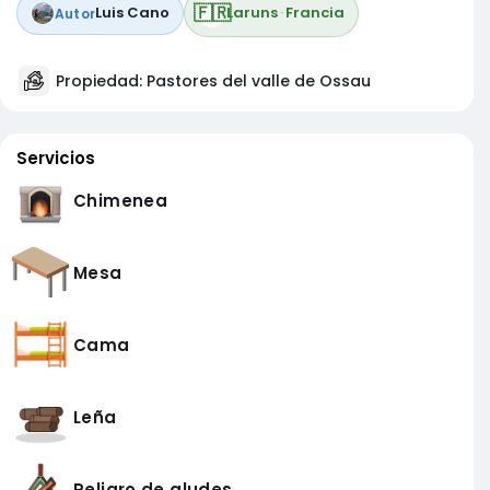
🇫🇷
Luis Cano
Laruns
·
Francia
Autor
Propiedad: Pastores del valle de Ossau
Servicios
Chimenea
Mesa
Cama
Leña
Peligro de aludes