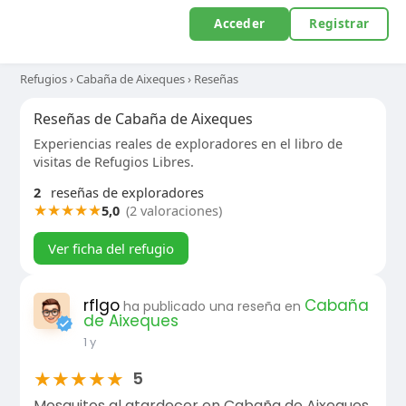
Acceder
Registrar
Refugios
›
Cabaña de Aixeques
›
Reseñas
Reseñas de Cabaña de Aixeques
Experiencias reales de exploradores en el libro de
visitas de Refugios Libres.
2
reseñas de exploradores
★
★
★
★
★
5,0
(2 valoraciones)
Ver ficha del refugio
rflgo
Cabaña
ha publicado una reseña en
de Aixeques
1 y
★
★
★
★
★
5
Mosquitos al atardecer en Cabaña de Aixeques