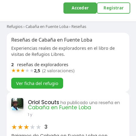
Acceder
Registrar
Refugios
›
Cabaña en Fuente Loba
›
Reseñas
Reseñas de Cabaña en Fuente Loba
Experiencias reales de exploradores en el libro de
visitas de Refugios Libres.
2
reseñas de exploradores
★
★
★
★
★
2,5
(2 valoraciones)
Ver ficha del refugio
Oriol Scouts
ha publicado una reseña en
Cabaña en Fuente Loba
1 y
★
★
★
★
★
3
Bajamos de Cabaña en Fuente Loba con