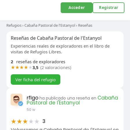
Acceder
Registrar
Refugios
›
Cabaña Pastoral de l'Estanyol
›
Reseñas
Reseñas de Cabaña Pastoral de l'Estanyol
Experiencias reales de exploradores en el libro de
visitas de Refugios Libres.
2
reseñas de exploradores
★
★
★
★
★
3,5
(2 valoraciones)
Ver ficha del refugio
rflgo
Cabaña
ha publicado una reseña en
Pastoral de l'Estanyol
50 w
★
★
★
★
★
3
Volveremos a Cabaña Pastoral de l'Estanyol en