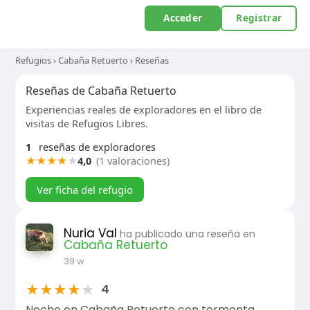
Acceder
Registrar
Refugios
›
Cabaña Retuerto
›
Reseñas
Reseñas de Cabaña Retuerto
Experiencias reales de exploradores en el libro de
visitas de Refugios Libres.
1
reseñas de exploradores
★
★
★
★
★
4,0
(1 valoraciones)
Ver ficha del refugio
Nuria Val
ha publicado una reseña en
Cabaña Retuerto
39 w
★
★
★
★
★
4
Noche en Cabaña Retuerto con tormenta