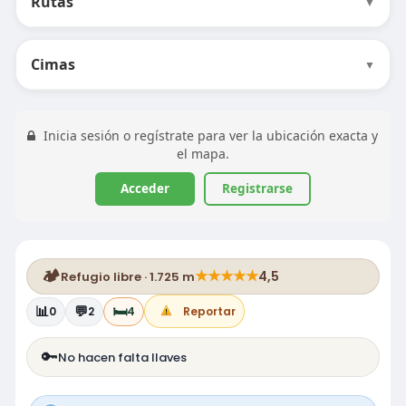
Rutas
▼
Cimas
▼
Inicia sesión o regístrate para ver la ubicación exacta y
el mapa.
Acceder
Registrarse
🏕️
★
★
★
★
★
4,5
Refugio libre · 1.725 m
📊
💬
🛏️
0
2
4
Reportar
🔑
No hacen falta llaves