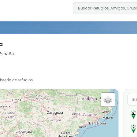
a
España.
listado de refugios.