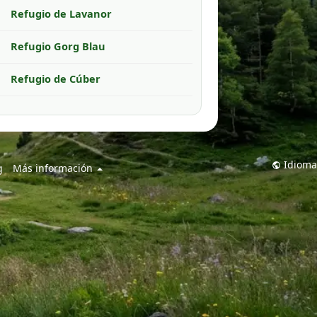
Refugio de Lavanor
Refugio Gorg Blau
Refugio de Cúber
Refugio de Son Moragues
Boal de ses Serveres
Idioma
g
Más información
Refugio Ayosa
Refugio Punta de los Roques
Refugio el Pilar
Refugio ermita Sant Salvador
Casa del Comandante