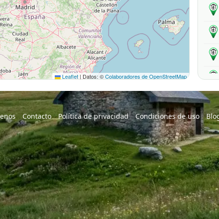
Leaflet
|
Datos: ©
Colaboradores de OpenStreetMap
enos
Contacto
Política de privacidad
Condiciones de uso
Blo