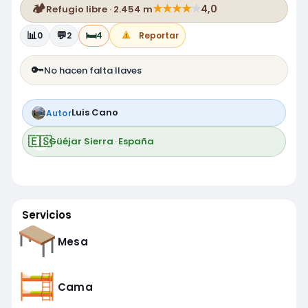
🏕️
★
★
★
★
★
4,0
Refugio libre · 2.454 m
📊
💬
🛏️
0
2
4
Reportar
🔑
No hacen falta llaves
Luis Cano
Autor
🇪🇸
Güéjar Sierra
·
España
Servicios
Mesa
Cama