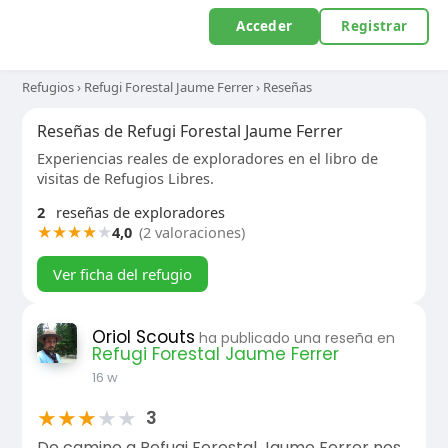
Acceder
Registrar
Refugios
›
Refugi Forestal Jaume Ferrer
›
Reseñas
Reseñas de Refugi Forestal Jaume Ferrer
Experiencias reales de exploradores en el libro de
visitas de Refugios Libres.
2
reseñas de exploradores
★
★
★
★
★
4,0
(2 valoraciones)
Ver ficha del refugio
Oriol Scouts
ha publicado una reseña en
Refugi Forestal Jaume Ferrer
16 w
★
★
★
★
★
3
De camino a Refugi Forestal Jaume Ferrer nos