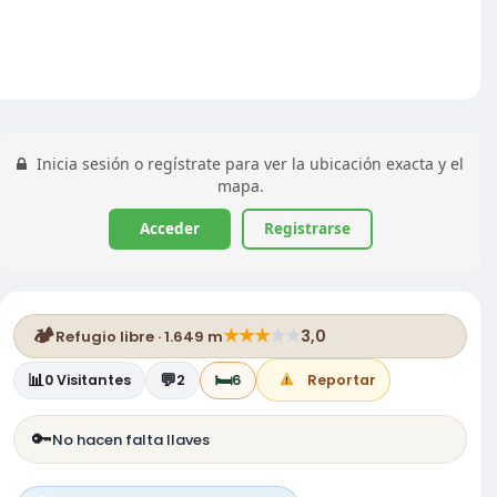
Inicia sesión o regístrate para ver la ubicación exacta y el
mapa.
Acceder
Registrarse
🏕️
★
★
★
★
★
3,0
Refugio libre · 1.649 m
📊
💬
🛏️
0
Visitantes
2
6
Reportar
🔑
No hacen falta llaves