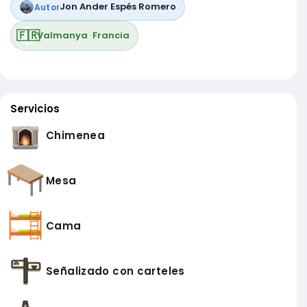
Jon Ander Espés Romero
Autor
🇫🇷
Valmanya
·
Francia
Servicios
Chimenea
Mesa
Cama
Señalizado con carteles