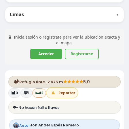
Cimas
▼
Inicia sesión o regístrate para ver la ubicación exacta y
el mapa.
Acceder
Registrarse
🏕️
★
★
★
★
★
5,0
Refugio libre · 2.675 m
📊
💬
🛏️
0
1
12
Reportar
🔑
No hacen falta llaves
Jon Ander Espés Romero
Autor