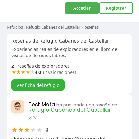
Acceder
Registrar
Refugios
›
Refugio Cabanes del Castellar
›
Reseñas
Reseñas de Refugio Cabanes del Castellar
Experiencias reales de exploradores en el libro de
visitas de Refugios Libres.
2
reseñas de exploradores
★
★
★
★
★
4,0
(2 valoraciones)
Ver ficha del refugio
Test Meta
ha publicado una reseña en
Refugio Cabanes del Castellar
51 w
★
★
★
★
★
3
Llegamos tarde a Refugio Cabanes del