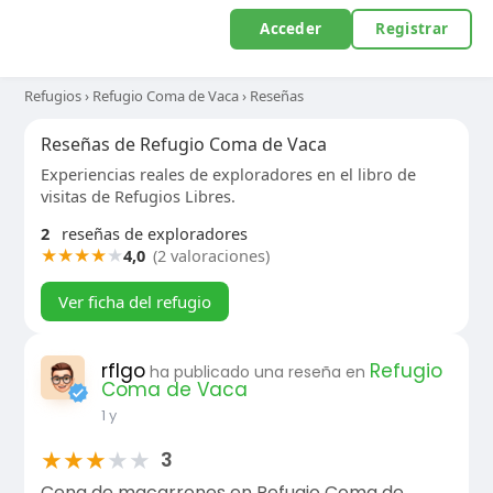
Acceder
Registrar
Refugios
›
Refugio Coma de Vaca
›
Reseñas
Reseñas de Refugio Coma de Vaca
Experiencias reales de exploradores en el libro de
visitas de Refugios Libres.
2
reseñas de exploradores
★
★
★
★
★
4,0
(2 valoraciones)
Ver ficha del refugio
rflgo
Refugio
ha publicado una reseña en
Coma de Vaca
1 y
★
★
★
★
★
3
Cena de macarrones en Refugio Coma de