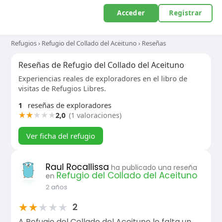
Acceder
Registrar
Refugios
›
Refugio del Collado del Aceituno
›
Reseñas
Reseñas de Refugio del Collado del Aceituno
Experiencias reales de exploradores en el libro de
visitas de Refugios Libres.
1
reseñas de exploradores
★
★
★
★
★
2,0
(1 valoraciones)
Ver ficha del refugio
Raul Rocallissa
ha publicado una reseña
Refugio del Collado del Aceituno
en
2 años
★
★
★
★
★
2
A Refugio del Collado del Aceituno le falta un