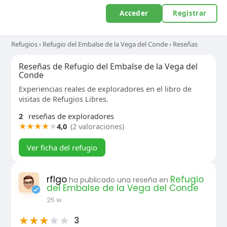
Acceder
Registrar
Refugios
›
Refugio del Embalse de la Vega del Conde
›
Reseñas
Reseñas de Refugio del Embalse de la Vega del
Conde
Experiencias reales de exploradores en el libro de
visitas de Refugios Libres.
2
reseñas de exploradores
★
★
★
★
★
4,0
(2 valoraciones)
Ver ficha del refugio
rflgo
Refugio
ha publicado una reseña en
del Embalse de la Vega del Conde
25 w
★
★
★
★
★
3