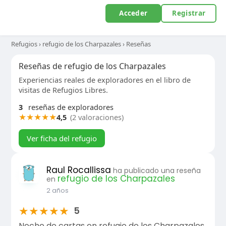
Acceder
Registrar
Refugios
›
refugio de los Charpazales
›
Reseñas
Reseñas de refugio de los Charpazales
Experiencias reales de exploradores en el libro de
visitas de Refugios Libres.
3
reseñas de exploradores
★
★
★
★
★
4,5
(2 valoraciones)
Ver ficha del refugio
Raul Rocallissa
ha publicado una reseña
refugio de los Charpazales
en
2 años
★
★
★
★
★
5
Noche de cartas en refugio de los Charpazales