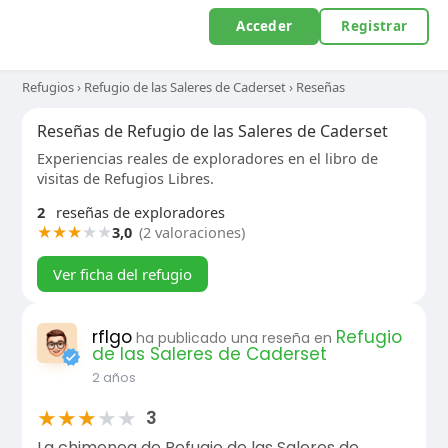
Acceder
Registrar
Refugios
›
Refugio de las Saleres de Caderset
›
Reseñas
Reseñas de Refugio de las Saleres de Caderset
Experiencias reales de exploradores en el libro de
visitas de Refugios Libres.
2
reseñas de exploradores
★
★
★
★
★
3,0
(2 valoraciones)
Ver ficha del refugio
rflgo
Refugio
ha publicado una reseña en
de las Saleres de Caderset
2 años
★
★
★
★
★
3
La chimenea de Refugio de las Saleres de