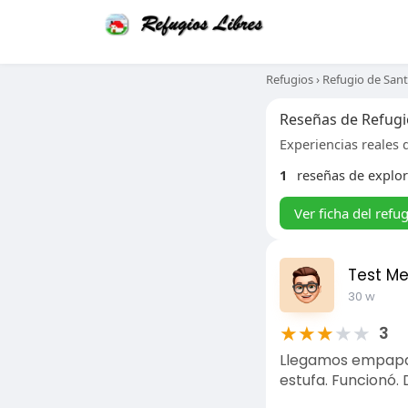
Refugios
›
Refugio de San
Reseñas de Refugi
Experiencias reales d
1
reseñas de explo
Ver ficha del refu
Test M
30 w
★
★
★
★
★
3
Llegamos empapado
estufa. Funcionó.