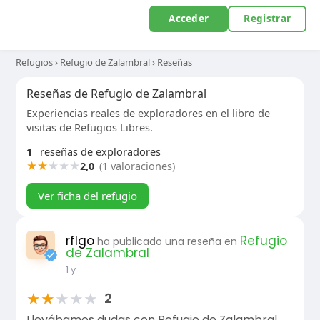
Acceder
Registrar
Refugios
›
Refugio de Zalambral
›
Reseñas
Reseñas de Refugio de Zalambral
Experiencias reales de exploradores en el libro de
visitas de Refugios Libres.
1
reseñas de exploradores
★
★
★
★
★
2,0
(1 valoraciones)
Ver ficha del refugio
rflgo
Refugio
ha publicado una reseña en
de Zalambral
1 y
★
★
★
★
★
2
Llevábamos dudas con Refugio de Zalambral