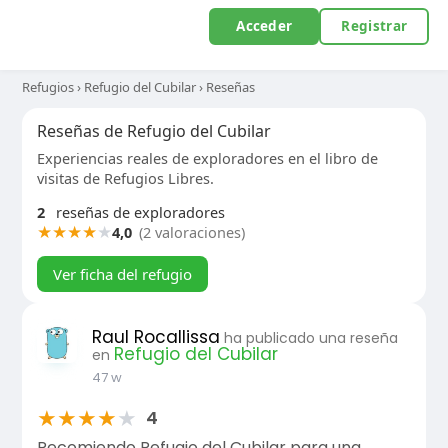
Acceder
Registrar
Refugios
›
Refugio del Cubilar
›
Reseñas
Reseñas de Refugio del Cubilar
Experiencias reales de exploradores en el libro de
visitas de Refugios Libres.
2
reseñas de exploradores
★
★
★
★
★
4,0
(2 valoraciones)
Ver ficha del refugio
Raul Rocallissa
ha publicado una reseña
Refugio del Cubilar
en
47 w
★
★
★
★
★
4
Recomiendo Refugio del Cubilar para una