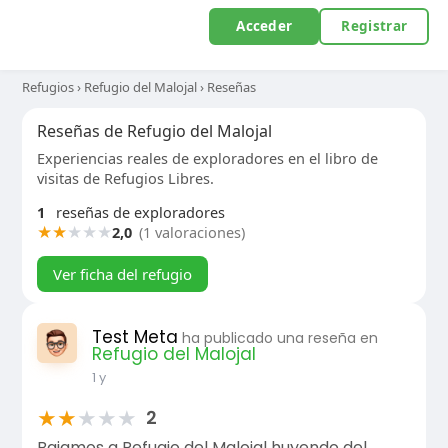
Acceder
Registrar
Refugios
›
Refugio del Malojal
›
Reseñas
Reseñas de Refugio del Malojal
Experiencias reales de exploradores en el libro de
visitas de Refugios Libres.
1
reseñas de exploradores
★
★
★
★
★
2,0
(1 valoraciones)
Ver ficha del refugio
Test Meta
ha publicado una reseña en
Refugio del Malojal
1 y
★
★
★
★
★
2
Bajamos a Refugio del Malojal huyendo del