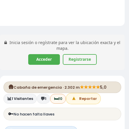
Inicia sesión o regístrate para ver la ubicación exacta y el
mapa.
Acceder
Registrarse
🛖
★
★
★
★
★
5,0
Cabaña de emergencia · 2.302 m
📊
💬
🛏️
1
Visitantes
1
10
Reportar
🔑
No hacen falta llaves