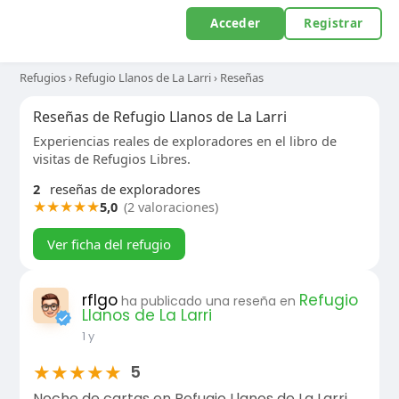
Acceder
Registrar
Refugios
›
Refugio Llanos de La Larri
›
Reseñas
Reseñas de Refugio Llanos de La Larri
Experiencias reales de exploradores en el libro de
visitas de Refugios Libres.
2
reseñas de exploradores
★
★
★
★
★
5,0
(2 valoraciones)
Ver ficha del refugio
rflgo
Refugio
ha publicado una reseña en
Llanos de La Larri
1 y
★
★
★
★
★
5
Noche de cartas en Refugio Llanos de La Larri