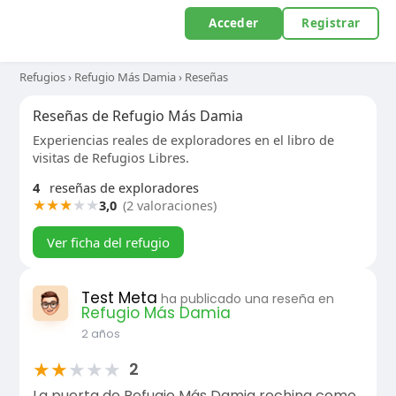
Acceder
Registrar
Refugios
›
Refugio Más Damia
›
Reseñas
Reseñas de Refugio Más Damia
Experiencias reales de exploradores en el libro de
visitas de Refugios Libres.
4
reseñas de exploradores
★
★
★
★
★
3,0
(2 valoraciones)
Ver ficha del refugio
Test Meta
ha publicado una reseña en
Refugio Más Damia
2 años
★
★
★
★
★
2
La puerta de Refugio Más Damia rechina como