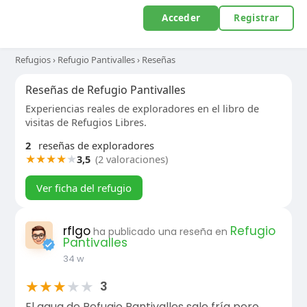
Acceder
Registrar
Refugios
›
Refugio Pantivalles
›
Reseñas
Reseñas de Refugio Pantivalles
Experiencias reales de exploradores en el libro de
visitas de Refugios Libres.
2
reseñas de exploradores
★
★
★
★
★
3,5
(2 valoraciones)
Ver ficha del refugio
rflgo
Refugio
ha publicado una reseña en
Pantivalles
34 w
★
★
★
★
★
3
El agua de Refugio Pantivalles sale fría pero