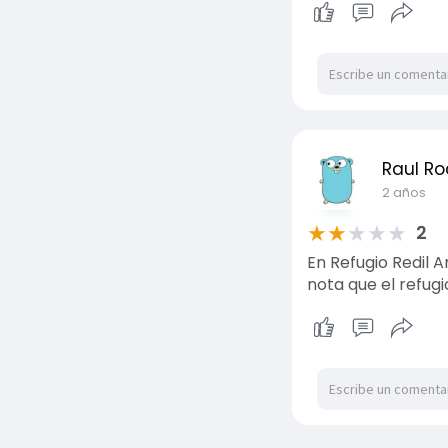
Raul Ro
2 años
★
★
★
★
★
2
En Refugio Redil 
nota que el refugio