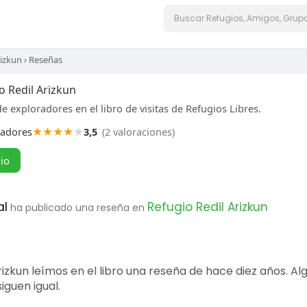
rizkun
›
Reseñas
o Redil Arizkun
e exploradores en el libro de visitas de Refugios Libres.
★
★
★
★
★
radores
3,5
(2 valoraciones)
gio
al
Refugio Redil Arizkun
ha publicado una reseña en
rizkun leímos en el libro una reseña de hace diez años. A
iguen igual.