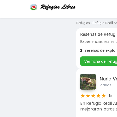
Refugios
›
Refugio Redil A
Reseñas de Refugi
Experiencias reales d
2
reseñas de explo
Ver ficha del refu
Nuria V
2 años
★
★
★
★
★
5
En Refugio Redil A
mejoraron, otras s