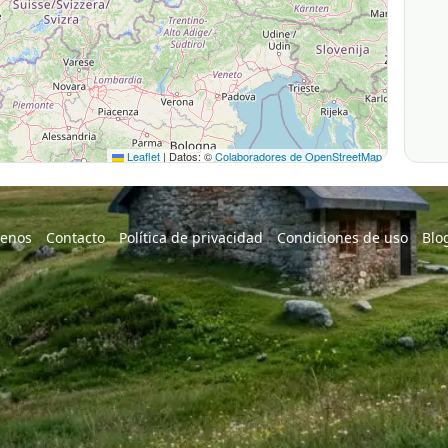
Leaflet
|
Datos: ©
Colaboradores de OpenStreetMap
enos
Contacto
Política de privacidad
Condiciones de uso
Blo