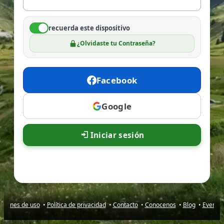
recuerda este dispositivo
¿Olvidaste tu Contraseña?
Facebook
Google
Iniciar sesión
iciones de uso
•
Política de privacidad
•
Contacto
•
Conocenos
•
Blog
•
Evento