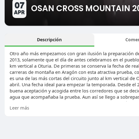
07
OSAN CROSS MOUNTAIN 2
APR
Descripción
Comen
Otro año más empezamos con gran ilusión la preparación de
2013, solamente que el día de antes celebramos en el pueblo
km vertical a Oturia. De primeras se conserva la fecha de rea
carreras de montaña en Aragón con esta atractiva prueba, c
es una de las más cortas del circuito junto al km vertical de
abril. Una fecha ideal para empezar la temporada. Desde el 
buena aceptación y acogida entre los corredores que se decidi
agua que acompañaba la prueba. Aun así se llego a sobrepas
hacer en el mismo sentido la carrera, tal como se eligió en l
Leer más
camino de las ermitas. El año pasado se subió a Sta Orosia 
distancia continua y sus 800m de subida hasta Sta Orosia. Es
Saldremos de Osan hacia San Román, Para coger los distinto
primer avituallamiento. De aquí empezara la larga subida c
pendiente. De esta manera podremos recrearnos con sus ermi