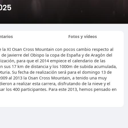
025
tarios
Fotos y vídeos
 la XI Osan Cross Mountain con pocos cambio respecto al
 de Javierre del Obispo la copa de España y de Aragón del
lización, para que el 2014 empiece el calendario de las
on sus 17 km de distancia y los 1000m de subida acumulada,
 Oturia. Su fecha de realización será para el domingo 13 de
2009 al 2013 la Osan Cross Mountain, a tenido una muy
eron a realizar esta carrera, disfrutando de la nieve y el
ar los 400 participantes. Para este 2013, hemos pensado en
a encuesta sacada de los corredores y seguir subiendo por el
por el camino de Yebra, con una distancia de de 4km de
te año no habrá ninguna variación respecto al recorrido.
s repechos hasta llegar a Yebra de Basa, donde tendremos el
on un poco mas de distancia que la de Isún, pero con menos
tas colgadas y de su gran cascada que en estas fechas se