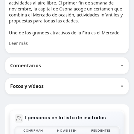
actividades al aire libre. El primer fin de semana de
noviembre, la capital de Osona acoge un certamen que
combina el Mercado de ocasión, actividades infantiles y
propuestas para todas las edades.
Uno de los grandes atractivos de la Fira es el Mercado
de Ocasión, donde particulares y tiendas de deportes
Leer más
ofrecen ropa y material deportivo de segunda mano o
fuera de temporada. Una oportunidad perfecta para
renovar el equipamiento de montaña y darle una
segunda vida a botas, esquís, mochilas o bicicletas.
Comentarios
▼
Actividades:
Mercado de ocasión con ropa y material deportivo.
Fotos y vídeos
Actividades infantiles: escalada en la Chimenea del
▼
Sucre, tirolina en el depósito y circuitos de bicicleta con
la Escuela de ciclismo Jufré Vic-ETB.
Programa cultural: charlas, mesas redondas y
presentaciones de libros.
Cuentacuentos y talleres para los más pequeños.
1
personas en la lista de invitados
Espacio gastronómico y familiar para disfrutar de la
feria con comodidad.
CONFIRMAN
NO ASISTEN
PENDIENTES