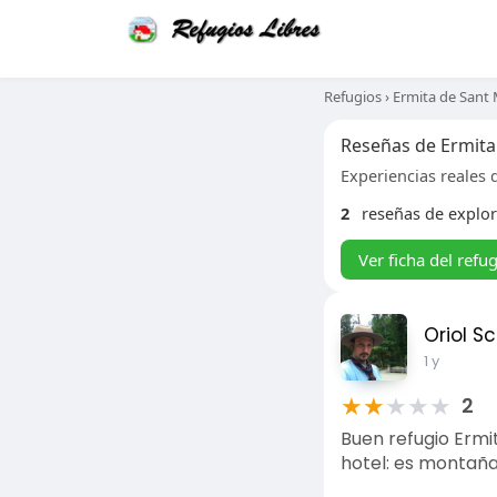
Refugios
›
Ermita de Sant 
Reseñas de Ermita
Experiencias reales d
2
reseñas de explo
Ver ficha del refu
Oriol S
1 y
★
★
★
★
★
2
Buen refugio Ermi
hotel: es montaña 