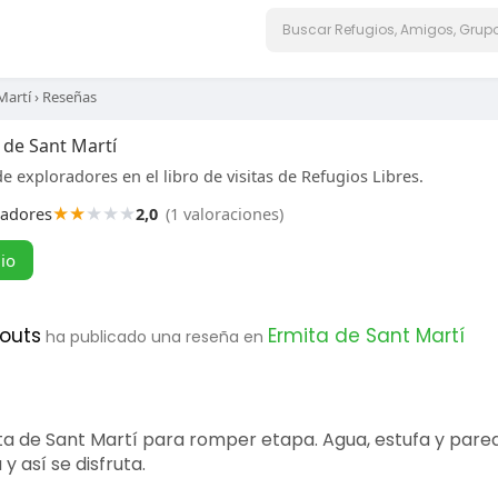
Martí
›
Reseñas
 de Sant Martí
e exploradores en el libro de visitas de Refugios Libres.
★
★
★
★
★
radores
2,0
(1 valoraciones)
gio
couts
Ermita de Sant Martí
ha publicado una reseña en
ta de Sant Martí para romper etapa. Agua, estufa y pared
y así se disfruta.