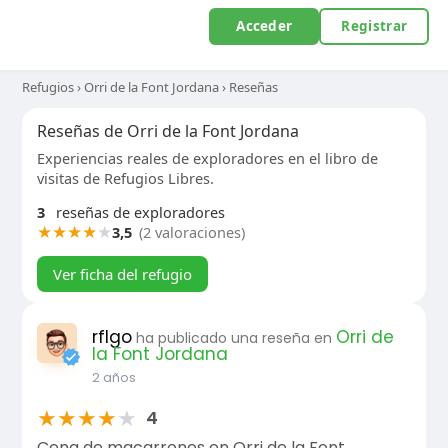
Acceder
Registrar
Refugios
›
Orri de la Font Jordana
›
Reseñas
Reseñas de Orri de la Font Jordana
Experiencias reales de exploradores en el libro de
visitas de Refugios Libres.
3
reseñas de exploradores
★
★
★
★
★
3,5
(2 valoraciones)
Ver ficha del refugio
rflgo
Orri de
ha publicado una reseña en
la Font Jordana
2 años
★
★
★
★
★
4
Cena de macarrones en Orri de la Font