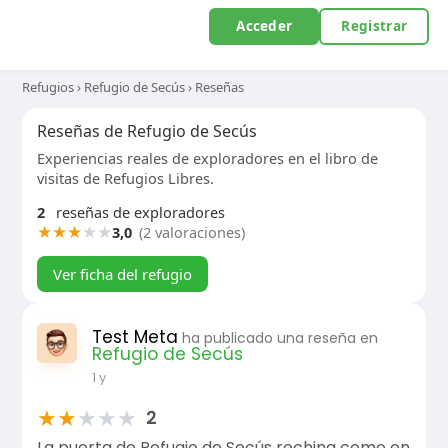
Acceder
Registrar
Refugios
›
Refugio de Secús
›
Reseñas
Reseñas de Refugio de Secús
Experiencias reales de exploradores en el libro de
visitas de Refugios Libres.
2
reseñas de exploradores
★
★
★
★
★
3,0
(2 valoraciones)
Ver ficha del refugio
Test Meta
ha publicado una reseña en
Refugio de Secús
1 y
★
★
★
★
★
2
La puerta de Refugio de Secús rechina como en