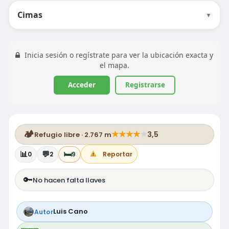
Cimas
▼
Inicia sesión o regístrate para ver la ubicación exacta y
el mapa.
Acceder
Registrarse
🏕️
★
★
★
★
★
3,5
Refugio libre · 2.767 m
📊
💬
🛏️
0
2
9
Reportar
🔑
No hacen falta llaves
Luis Cano
Autor