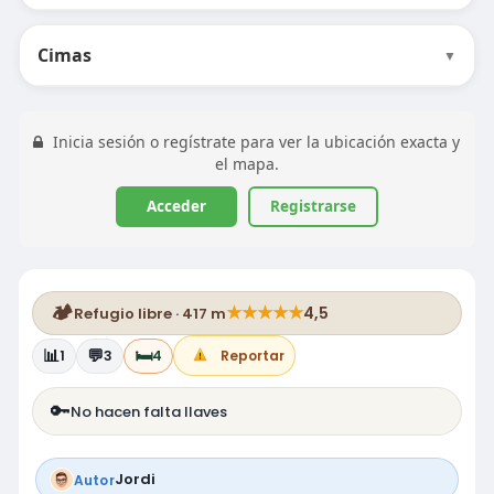
Cimas
▼
Inicia sesión o regístrate para ver la ubicación exacta y
el mapa.
Acceder
Registrarse
🏕️
★
★
★
★
★
4,5
Refugio libre · 417 m
📊
💬
🛏️
1
3
4
Reportar
🔑
No hacen falta llaves
Jordi
Autor