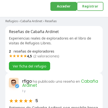
Acceder
Registrar
Refugios
›
Cabaña Ardinet
›
Reseñas
Reseñas de Cabaña Ardinet
Experiencias reales de exploradores en el libro de
visitas de Refugios Libres.
2
reseñas de exploradores
★
★
★
★
★
4,5
(2 valoraciones)
Ver ficha del refugio
rflgo
Cabaña
ha publicado una reseña en
Ardinet
1 y
★
★
★
★
★
5
Bajamos de Cabaña Ardinet con mochila ligera