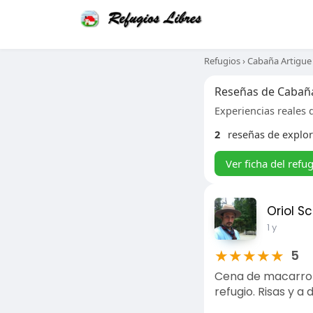
Refugios
›
Cabaña Artigue
Reseñas de Cabañ
Experiencias reales d
2
reseñas de explo
Ver ficha del refu
Oriol S
1 y
★
★
★
★
★
5
Cena de macarron
refugio. Risas y a 