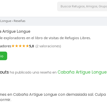
 Longue
›
Reseñas
a Artigue Longue
e exploradores en el libro de visitas de Refugios Libres.
★
★
★
★
★
radores
5,0
(2 valoraciones)
gio
couts
Cabaña Artigue Longue
ha publicado una reseña en
es en Cabaña Artigue Longue con demasiada sal. Culpa n
dormir.