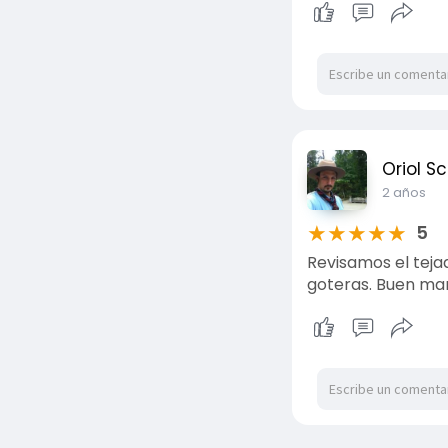
Oriol S
2 años
★
★
★
★
★
5
Revisamos el teja
goteras. Buen man