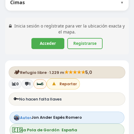
Cimas
▼
Inicia sesión o regístrate para ver la ubicación exacta y
el mapa.
Acceder
Registrarse
🏕️
★
★
★
★
★
5,0
Refugio libre · 1.229 m
📊
💬
🛏️
0
1
5
Reportar
🔑
No hacen falta llaves
Jon Ander Espés Romero
Autor
🇪🇸
La Pola de Gordón
·
España