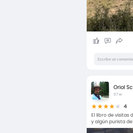
Oriol S
37 w
★
★
★
★
★
4
El libro de visit
y algún purista d