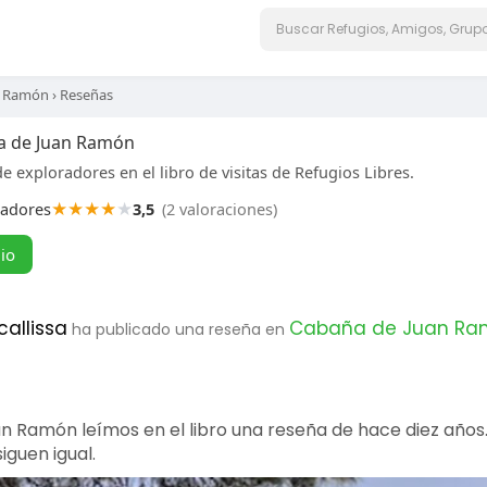
n Ramón
›
Reseñas
a de Juan Ramón
e exploradores en el libro de visitas de Refugios Libres.
★
★
★
★
★
radores
3,5
(2 valoraciones)
gio
callissa
Cabaña de Juan Ra
ha publicado una reseña en
 Ramón leímos en el libro una reseña de hace diez años
iguen igual.