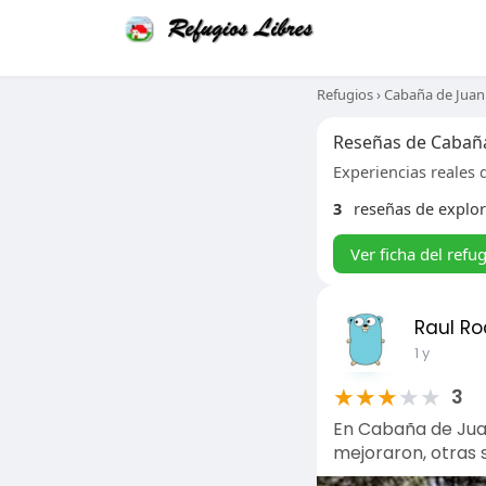
Refugios
›
Cabaña de Jua
Reseñas de Cabañ
Experiencias reales d
3
reseñas de explo
Ver ficha del refu
Raul Ro
1 y
★
★
★
★
★
3
En Cabaña de Juan
mejoraron, otras s