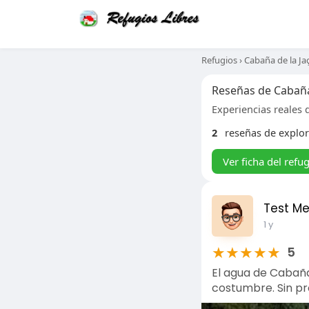
Refugios
›
Cabaña de la Ja
Reseñas de Cabaña
Experiencias reales d
2
reseñas de explo
Ver ficha del refu
Test M
1 y
★
★
★
★
★
5
El agua de Cabaña
costumbre. Sin p