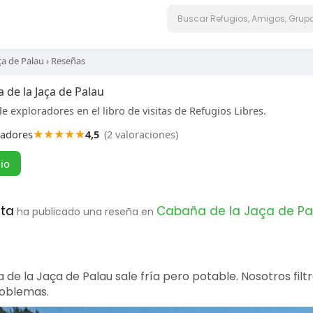
ça de Palau
›
Reseñas
 de la Jaça de Palau
e exploradores en el libro de visitas de Refugios Libres.
★
★
★
★
★
radores
4,5
(2 valoraciones)
gio
eta
Cabaña de la Jaça de Pa
ha publicado una reseña en
 de la Jaça de Palau sale fría pero potable. Nosotros fil
roblemas.