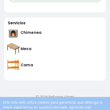
Servicios
Chimenea
Mesa
Cama
© 2026 Refugios Libres
Este sitio web utiliza cookies para garantizar que obtenga la
Inicio
Conocenos
Contacto
Política de privacidad
mejor experiencia en nuestro sitio web.
Aprende más
Condiciones de uso
Blog
Más información