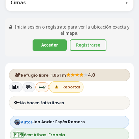
Cimas
▼
Inicia sesión o regístrate para ver la ubicación exacta y
el mapa.
Acceder
Registrarse
🏕️
★
★
★
★
★
4,0
Refugio libre · 1.651 m
📊
💬
🛏️
0
2
7
Reportar
🔑
No hacen falta llaves
Jon Ander Espés Romero
Autor
🇫🇷
Lées-Athas
·
Francia