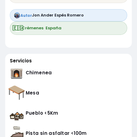
Jon Ander Espés Romero
Autor
🇪🇸
Crémenes
·
España
Servicios
Chimenea
Mesa
Pueblo <5Km
Pista sin asfaltar <100m