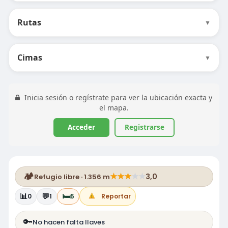
Rutas
▼
Cimas
▼
Inicia sesión o regístrate para ver la ubicación exacta y
el mapa.
Acceder
Registrarse
🏕️
★
★
★
★
★
3,0
Refugio libre · 1.356 m
📊
💬
🛏️
0
1
5
Reportar
🔑
No hacen falta llaves