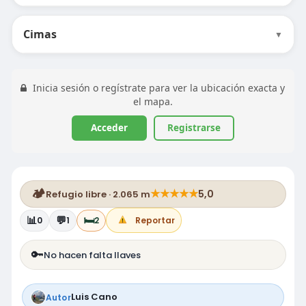
Cimas
▼
Inicia sesión o regístrate para ver la ubicación exacta y
el mapa.
Acceder
Registrarse
🏕️
★
★
★
★
★
5,0
Refugio libre · 2.065 m
📊
💬
🛏️
0
1
2
Reportar
🔑
No hacen falta llaves
Luis Cano
Autor