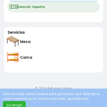
🇪🇸
Salardú
·
España
Servicios
Mesa
Cama
© 2026 Refugios Libres
Este sitio web utiliza cookies para garantizar que obtenga la
Inicio
Conocenos
Contacto
Política de privacidad
mejor experiencia en nuestro sitio web.
Aprende más
Condiciones de uso
Blog
Más información
¡Lo tengo!
Idioma