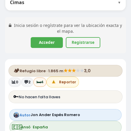
Cimas
▼
Inicia sesión o regístrate para ver la ubicación exacta y
el mapa.
Acceder
Registrarse
🏕️
★
★
★
★
★
3,0
Refugio libre · 1.865 m
📊
💬
🛏️
0
2
4
Reportar
🔑
No hacen falta llaves
Jon Ander Espés Romero
Autor
🇪🇸
Ansó
·
España