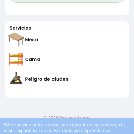
Servicios
Mesa
Cama
Peligro de aludes
© 2026 Refugios Libres
Este sitio web utiliza cookies para garantizar que obtenga la
Inicio
Conocenos
Contacto
Política de privacidad
mejor experiencia en nuestro sitio web.
Aprende más
Condiciones de uso
Blog
Más información